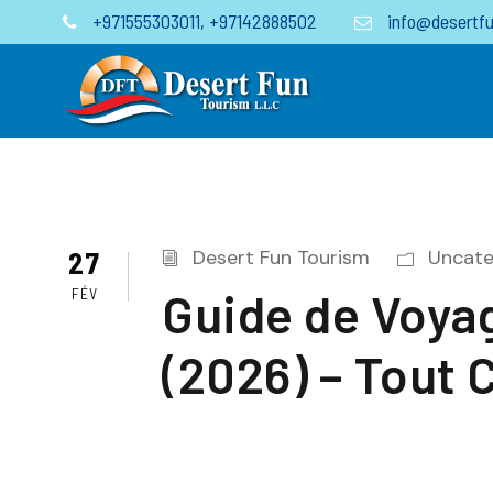
+971555303011
,
+97142888502
info@desertfu
27
Desert Fun Tourism
Uncate
Guide de Voyag
FÉV
(2026) – Tout 