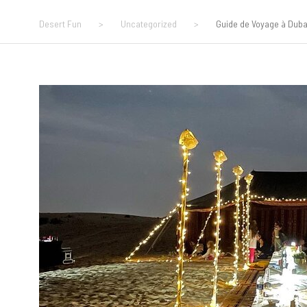
Desert Fun
>
Uncategorized
>
Guide de Voyage à Dubaï