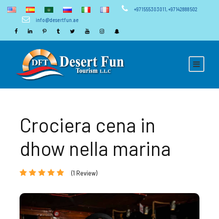
+971555303011
,
+97142888502
info@desertfun.ae
Crociera cena in
dhow nella marina
(1 Review)