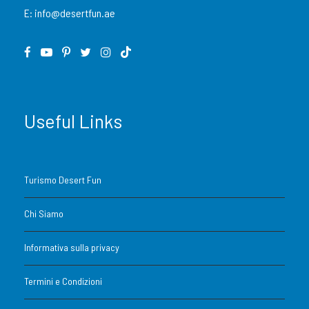
E:
info@desertfun.ae
Il prezzo esclude
Driver Service Fee
Guide Service Fee
Room Service Fees
Useful Links
Price
AED 199
Turismo Desert Fun
From
Chi Siamo
Informativa sulla privacy
Termini e Condizioni