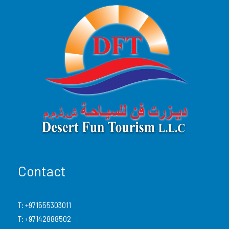
ponte superiore all'aria aperta
Bevande di benvenuto, acqua, tè e caffè
Dolci arabi e frutta fresca
Vista panoramica della skyline di Dubai Marina
Selezione di insalate di frutta fresca e dessert
gustosi
Cena a buffet preparata da un hotel a 5 stelle per
entrambe le diete vegetariane e non vegetariane
Spettacolo di danza Tanura a cura di un artista
professionista
Contact
Intrattenimento per tutta la famiglia
Rientro presso il tuo hotel o residenza a Dubai
T:
+971555303011
T:
+97142888502