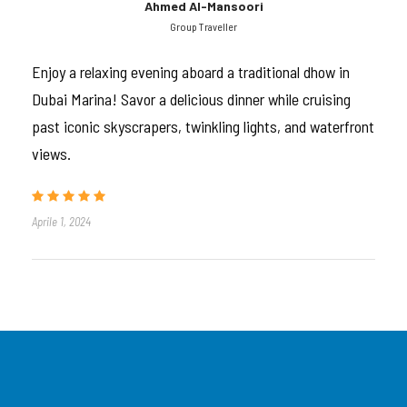
Ahmed Al-Mansoori
musica dal vivo e dell’intrattenimento mentre ammiri
Group Traveller
viste panoramiche sui luoghi iconici di Dubai. Con
Enjoy a relaxing evening aboard a traditional dhow in
Desert Fun Tourism, regalati una serata
Dubai Marina! Savor a delicious dinner while cruising
indimenticabile di lusso, gastronomia e visite
past iconic skyscrapers, twinkling lights, and waterfront
turistiche sulla nostra Marina Dhow Dinner Cruise.
views.
Il prezzo include
Aprile 1, 2024
Prelievo dal tuo appartamento, hotel, residenza
Guida turistica/autista che parla inglese
Crociera di 2 ore nel Dubai Marina, Yacht Club,
Marina Towers
Accesso al ponte inferiore climatizzato e al