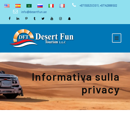
+971555303011
,
+97142888502
info@desertfun.ae
Informativa sulla
privacy