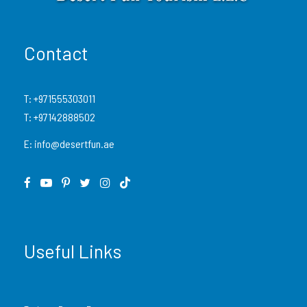
Contact
T:
+971555303011
T:
+97142888502
E:
info@desertfun.ae
Useful Links