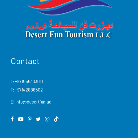
Contact
T:
+971555303011
T:
+97142888502
E:
info@desertfun.ae