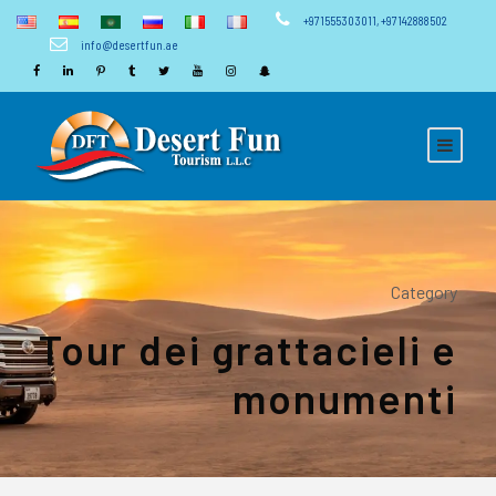
+971555303011
,
+97142888502
info@desertfun.ae
Category
Tour dei grattacieli e
monumenti