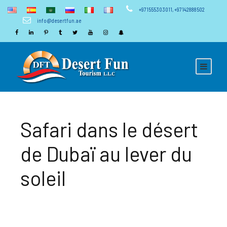
+971555303011
,
+97142888502
info@desertfun.ae
Safari dans le désert
de Dubaï au lever du
soleil