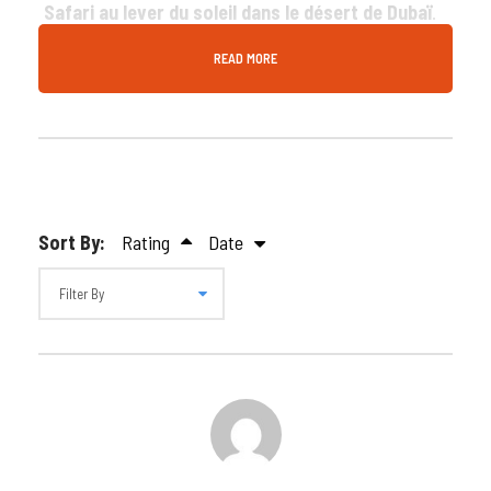
Safari au lever du soleil dans le désert de Dubaï
.
Admirez le spectacle du soleil qui se lève sur les dunes
READ MORE
dorées, profitez d’un dune bashing palpitant, d’une
balade à dos de chameau et de sandboard – le tout
dans la fraîcheur matinale. Réservez maintenant avec
Desert Fun pour une aventure matinale qui vous
connecte à l’essence du désert.
Sort By:
Rating
Date
Introduction du Tour
Lorsque le désert dort encore, vous partez à sa
rencontre. La lumière dorée, le silence paisible et la
brise fraîche du matin créent une atmosphère
magique.
Ce safari au lever du soleil vous permet de vivre les
sensations du désert sans la foule ni la chaleur de