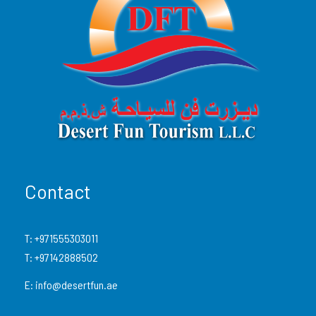
Transport partagé en 4×4 climatisé avec
chauffeur professionnel
Arrêt au lever du soleil
dans les dunes rouges
de Lahbab
Dune bashing (~30–40 minutes)
avec
chauffeur expert
Balade à dos de chameau (courte)
Contact
Sandboard sur les dunes
T:
+971555303011
Eau en bouteille
T:
+97142888502
Guide anglophone accompagnateur
E:
info@desertfun.ae