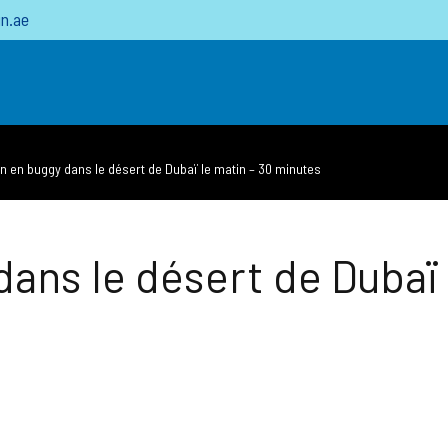
n.ae
n en buggy dans le désert de Dubaï le matin – 30 minutes
ans le désert de Dubaï 