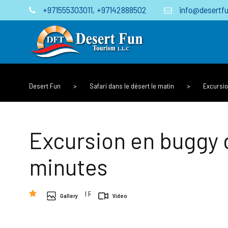
+971555303011
,
+97142888502
info@desertfu
Desert Fun
>
Safari dans le désert le matin
>
Excursio
Excursion en buggy d
minutes
(1 Review)
Gallery
Video