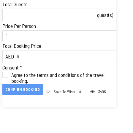
Total Guests
guest(s)
Price Per Person
Total Booking Price
AED
Consent
*
Agree to the terms and conditions of the travel
booking.
CONFIRM BOOKING
Save To Wish List
3406