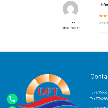
Unfor
Lucas
novemb
Family Traveller
Conta
T:
+9715553
T:
+971428
E:
info@des