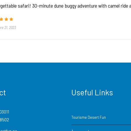
gettable safari! 30-minute dune buggy adventure with camel ride 
re 21, 2023
ct
Useful Links
03011
Tourisme Desert Fun
88502
ertfun.ae