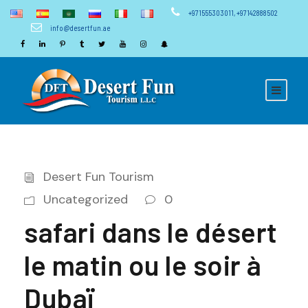
+971555303011
,
+97142888502
info@desertfun.ae
Desert Fun Tourism
Uncategorized
0
safari dans le désert
le matin ou le soir à
Dubaï