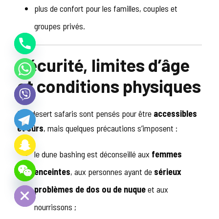
plus de confort pour les familles, couples et
groupes privés.
Sécurité, limites d’âge
et conditions physiques
Les desert safaris sont pensés pour être
accessibles
Y
et sûrs
, mais quelques précautions s’imposent :
T
A
H
C
le dune bashing est déconseillé aux
femmes
E
D
enceintes
, aux personnes ayant de
sérieux
I
H
problèmes de dos ou de nuque
et aux
nourrissons ;