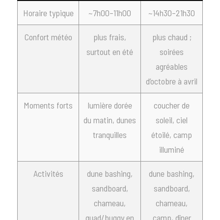
Horaire typique
~7h00–11h00
~14h30–21h30
Confort météo
plus frais,
plus chaud ;
surtout en été
soirées
agréables
d’octobre à avril
Moments forts
lumière dorée
coucher de
du matin, dunes
soleil, ciel
tranquilles
étoilé, camp
illuminé
Activités
dune bashing,
dune bashing,
sandboard,
sandboard,
chameau,
chameau,
quad/buggy en
camp, dîner