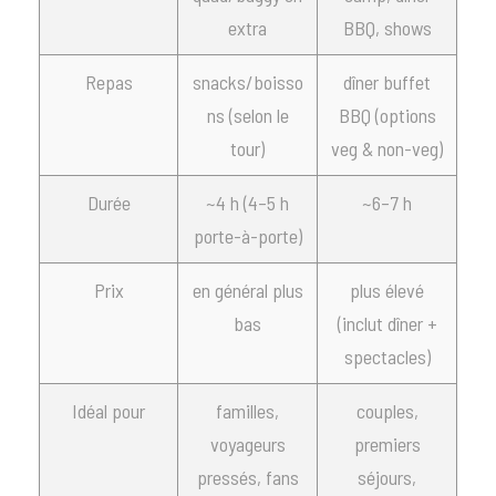
extra
BBQ, shows
Repas
snacks/boisso
dîner buffet
ns (selon le
BBQ (options
tour)
veg & non-veg)
Durée
~4 h (4–5 h
~6–7 h
porte-à-porte)
Prix
en général plus
plus élevé
bas
(inclut dîner +
spectacles)
Idéal pour
familles,
couples,
voyageurs
premiers
pressés, fans
séjours,