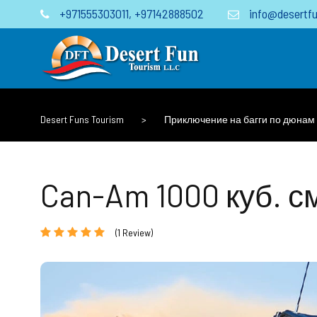
+971555303011
,
+97142888502
info@desertfu
Desert Funs Tourism
>
Приключение на багги по дюнам
Can-Am 1000 куб. с
(1 Review)