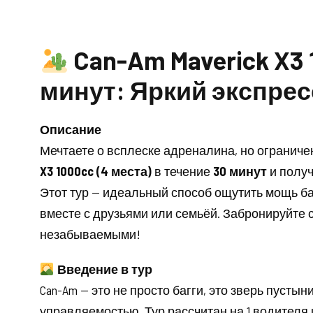
Can-Am Maverick X3 
минут: Яркий экспрес
Описание
Мечтаете о всплеске адреналина, но огранич
X3 1000cc (4 места)
в течение
30 минут
и получ
Этот тур — идеальный способ ощутить мощь б
вместе с друзьями или семьёй. Забронируйте се
незабываемыми!
Введение в тур
Can-Am — это не просто багги, это зверь пуст
управляемостью. Тур рассчитан на 1 водителя