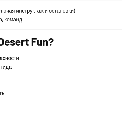
(включая инструктаж и остановки)
р, команд
esert Fun?
пасности
 гида
еты