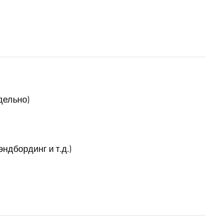
дельно)
ндбординг и т.д.)