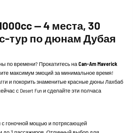
1000cc — 4 места, 30
с-тур по дюнам Дубая
ены по времени? Прокатитесь на
Can-Am Maverick
ите максимум эмоций за минимальное время!
агги и покорить знаменитые красные дюны Лахбаб
йчас с Desert Fun и сделайте эти полчаса
ыни с гоночной мощью и потрясающей
 и до 3 пассажиров. Отличный выбор для