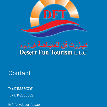
Eau minérale incluse
Pause photo dans les dunes
Non inclus
Photos ou vidéos professionnelles (en option)
Activités supplémentaires (camp, dîner,
chameaux – disponibles sur demande)
Contact
Pourboires et dépenses personnelles
T:
+971555303011
Boissons autres que l’eau
T:
+97142888502
E:
info@desertfun.ae