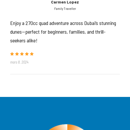
Carmen Lopez
Family Traveller
Inclus dans l’offre
Enjoy a 270cc quad adventure across Dubai’s stunning
Prise en charge et retour à l’hôtel (Dubaï ou
dunes—perfect for beginners, families, and thrill-
Sharjah)
seekers alike!
Transfert en 4×4 climatisé vers la région
désertique de Lahbab
mars 8, 2024
Quad 270cc automatique – 25 à 30 minutes
de conduite libre
Équipement de sécurité : casque, gants, lunettes
Briefing de sécurité complet par un instructeur
Supervision par guide pendant la session