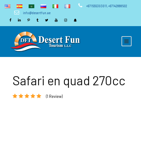
+971555303011
,
+97142888502
info@desertfun.ae
Safari en quad 270cc
(1 Review)